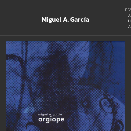
ES
A
Miguel A. García
H
A