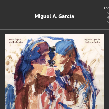
ES
A
Miguel A. García
H
A