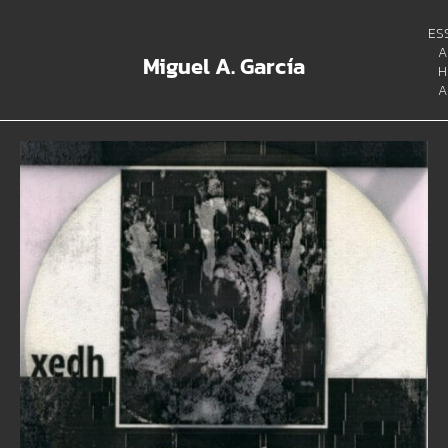
ES
A
Miguel A. García
H
A